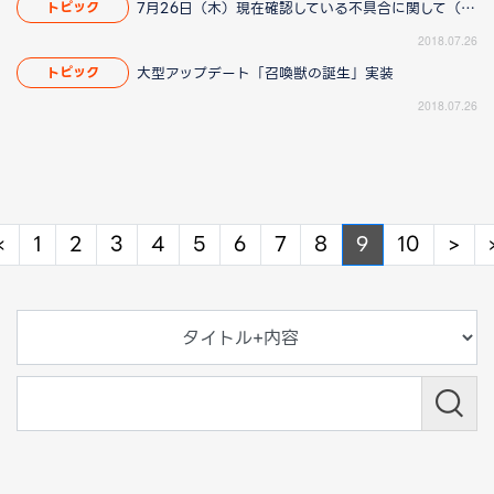
7月26日（木）現在確認している不具合に関して（8/23 14:40更新）
トピック
2018.07.26
大型アップデート「召喚獣の誕生」実装
トピック
2018.07.26
Previous
Ne
«
1
2
3
4
5
6
7
8
9
10
>