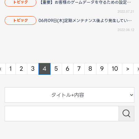
【重要】お客様のゲームデータを守るための設定について
トピック
2022.07.21
06月09日(木)定期メンテナンス後より発生している動作遅延につきまして（2022/06/16 14:00更新）
トピック
2022.06.12
Previous
Ne
«
1
2
3
4
5
6
7
8
9
10
>