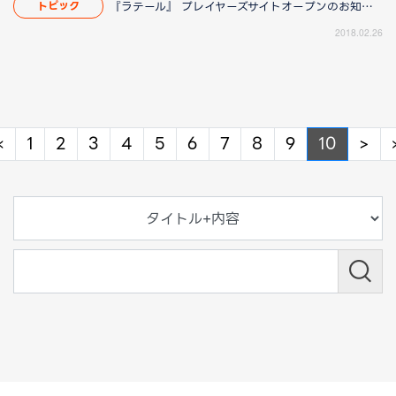
『ラテール』 プレイヤーズサイトオープンのお知らせ
トピック
2018.02.26
Previous
Ne
«
1
2
3
4
5
6
7
8
9
10
>