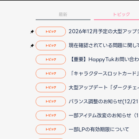
最新
トピック
2026年12月予定の大型アッ
トピック
現在確認されている問題に関して（2
トピック
【重要】HappyTukお問い
トピック
「キャラクタースロットカード
トピック
大型アップデート「ダークチェイサー
トピック
バランス調整のお知らせ(12/21 
トピック
一部アイテム改変のお知らせ（12/
トピック
一部LPの有効期限について
トピック