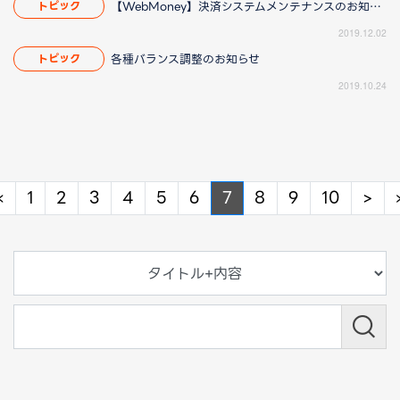
【WebMoney】決済システムメンテナンスのお知らせ
トピック
2019.12.02
各種バランス調整のお知らせ
トピック
2019.10.24
Previous
Ne
«
1
2
3
4
5
6
7
8
9
10
>