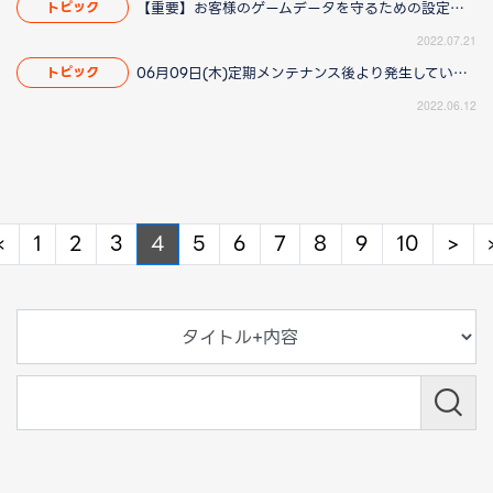
【重要】お客様のゲームデータを守るための設定について
トピック
2022.07.21
06月09日(木)定期メンテナンス後より発生している動作遅延につきまして（2022/06/16 14:00更新）
トピック
2022.06.12
Previous
Ne
«
1
2
3
4
5
6
7
8
9
10
>