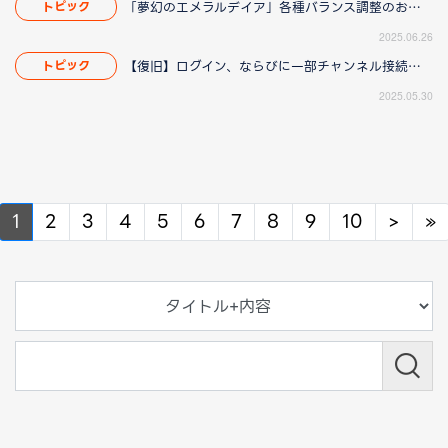
「夢幻のエメラルデイア」各種バランス調整のお知らせ
トピック
2025.06.26
【復旧】ログイン、ならびに一部チャンネル接続障害のお知らせ
トピック
2025.05.30
Next
N
1
2
3
4
5
6
7
8
9
10
>
»