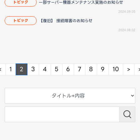
一部サーバー機器メンテナンス実施のお知らせ
トピック
2024.09.05
【復旧】 接続障害のお知らせ
トピック
2024.08.02
Previous
Ne
«
1
2
3
4
5
6
7
8
9
10
>