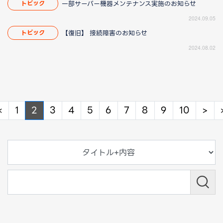
一部サーバー機器メンテナンス実施のお知らせ
トピック
2024.09.05
【復旧】 接続障害のお知らせ
トピック
2024.08.02
Previous
Ne
«
1
2
3
4
5
6
7
8
9
10
>