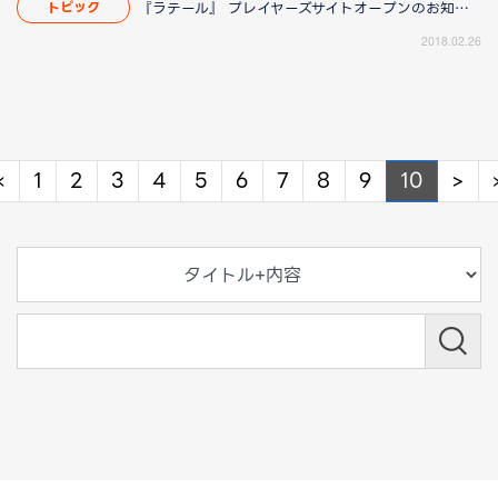
『ラテール』 プレイヤーズサイトオープンのお知らせ
トピック
2018.02.26
Previous
Ne
«
1
2
3
4
5
6
7
8
9
10
>