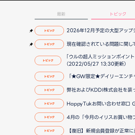
最新
トピック
2026年12月予定の大型アッ
トピック
現在確認されている問題に関して（2
トピック
「ウルの超人ミッションポイント
トピック
（2022/05/27 13:30更新）
「★GW限定★デイリーエンチ
トピック
弊社およびKDDI株式会社を
トピック
HappyTukお問い合わせ窓口
トピック
4月の「今月のイリスお買い物
トピック
【復旧】新規会員登録が正常に
トピック