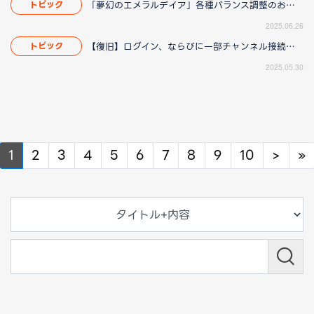
「夢幻のエメラルデイア」各種バランス調整のお知らせ
トピック
2025.06.26
【復旧】ログイン、ならびに一部チャンネル接続障害のお知らせ
トピック
2025.05.30
Next
N
1
2
3
4
5
6
7
8
9
10
>
»