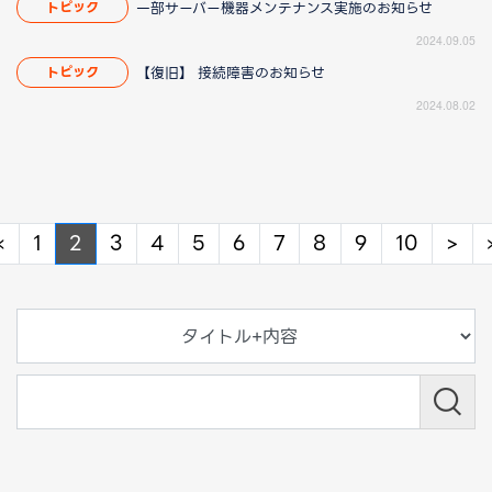
一部サーバー機器メンテナンス実施のお知らせ
トピック
2024.09.05
【復旧】 接続障害のお知らせ
トピック
2024.08.02
Previous
Ne
«
1
2
3
4
5
6
7
8
9
10
>