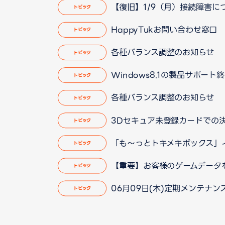
【復旧】1/9（月）接続障害に
トピック
HappyTukお問い合わせ窓
トピック
各種バランス調整のお知らせ
トピック
Windows8.1の製品サポート
トピック
各種バランス調整のお知らせ
トピック
3Dセキュア未登録カードでの
トピック
「も～っとトキメキボックス」
トピック
【重要】お客様のゲームデータ
トピック
06月09日(木)定期メンテナンス
トピック