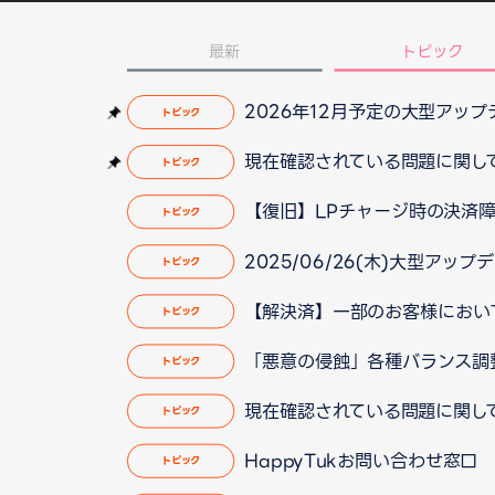
最新
トピック
2026年12月予定の大型アッ
トピック
現在確認されている問題に関して（2
トピック
【復旧】LPチャージ時の決済障害
トピック
2025/06/26(木)大型ア
トピック
【解決済】一部のお客様において動
トピック
「悪意の侵蝕」各種バランス調
トピック
現在確認されている問題に関して（2
トピック
HappyTukお問い合わせ窓
トピック