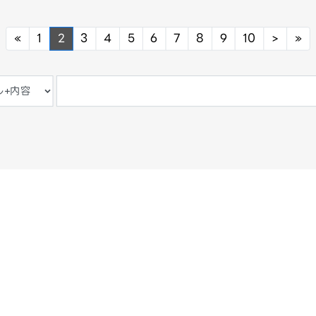
Previous
Next
Ne
«
1
2
3
4
5
6
7
8
9
10
>
»