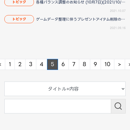
各種バランス調整のお知らせ (10月7日)(2021/10/11 11:45更新)
トピック
2021.10.07
ゲームデータ整理に伴うプレゼントアイテム削除のお知らせ(2021/09/21 18:15更新)
トピック
2021.09.16
Previous
Ne
«
1
2
3
4
5
6
7
8
9
10
>