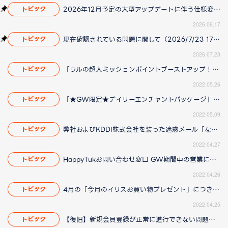
2026年12月予定の大型アップデートに伴う仕様変更のお知らせ
トピック
2026.06.17
現在確認されている問題に関して（2026/7/23 17:00更新）
トピック
2026.07.23
「ウルの超人ミッションポイントブーストアップ！」につきまして「ウルの超人ミッションポイントブーストアップ！」につきまして（2022/05/27 13:30更新）
トピック
2022.05.26
「★GW限定★デイリーエンチャントパッケージ」につきまして
トピック
2022.05.09
弊社およびKDDI株式会社を装った迷惑メール「なりすましメール」にご注意ください
トピック
2022.04.27
HappyTukお問い合わせ窓口 GW期間中の営業について
トピック
2022.04.26
4月の「今月のイリスお買い物プレゼント」につきまして
トピック
2022.04.25
【復旧】新規会員登録が正常に進行できない問題について
トピック