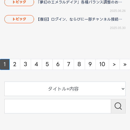
「夢幻のエメラルデイア」各種バランス調整のお知らせ
トピック
2025.06.26
【復旧】ログイン、ならびに一部チャンネル接続障害のお知らせ
トピック
2025.05.30
Next
N
1
2
3
4
5
6
7
8
9
10
>
»