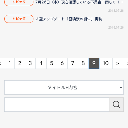
7月26日（木）現在確認している不具合に関して（8/23 14:40更新）
トピック
2018.07.26
大型アップデート「召喚獣の誕生」実装
トピック
2018.07.26
Previous
Ne
«
1
2
3
4
5
6
7
8
9
10
>