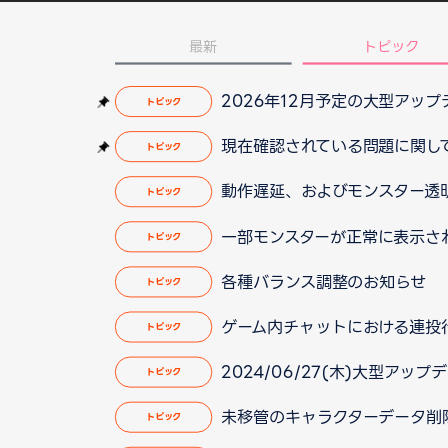
最新
トピック
2026年12月予定の大型アッ
トピック
現在確認されている問題に関して（2
トピック
動作遅延、およびモンスター透明化
トピック
一部モンスターが正常に表示されな
トピック
各種バランス調整のお知らせ
トピック
ゲーム内チャットにおける連投
トピック
2024/06/27(木)大型ア
トピック
未移管のキャラクターデータ削除と
トピック