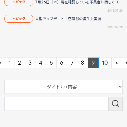
7月26日（木）現在確認している不具合に関して（8/23 14:40更新）
トピック
2018.07.26
大型アップデート「召喚獣の誕生」実装
トピック
2018.07.26
Previous
Ne
«
1
2
3
4
5
6
7
8
9
10
>