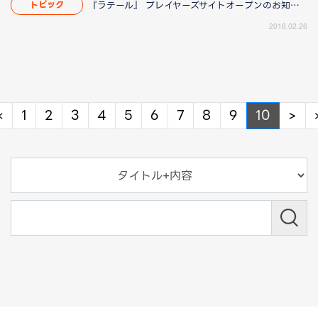
『ラテール』 プレイヤーズサイトオープンのお知らせ
トピック
2018.02.26
Previous
Ne
«
1
2
3
4
5
6
7
8
9
10
>