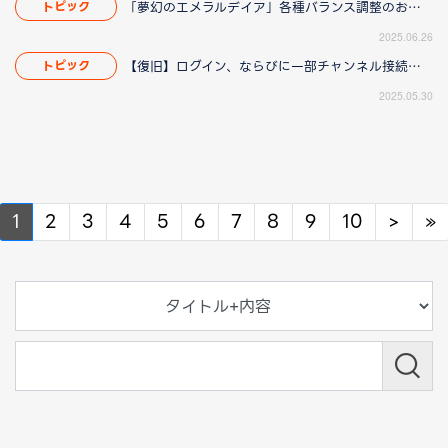
「夢幻のエメラルデイア」各種バランス調整のお知らせ
トピック
2025.06.26
【復旧】ログイン、ならびに一部チャンネル接続障害のお知らせ
トピック
2025.05.30
Next
N
1
2
3
4
5
6
7
8
9
10
>
»