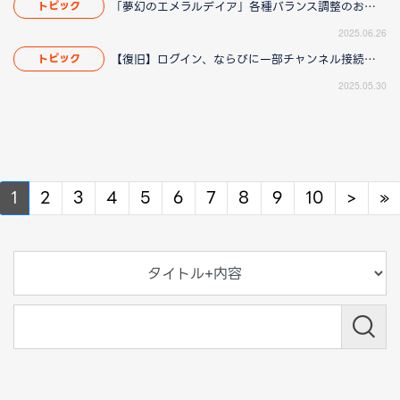
「夢幻のエメラルデイア」各種バランス調整のお知らせ
トピック
2025.06.26
【復旧】ログイン、ならびに一部チャンネル接続障害のお知らせ
トピック
2025.05.30
Next
N
1
2
3
4
5
6
7
8
9
10
>
»