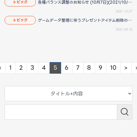
各種バランス調整のお知らせ (10月7日)(2021/10/11 11:45更新)
トピック
2021.10.07
ゲームデータ整理に伴うプレゼントアイテム削除のお知らせ(2021/09/21 18:15更新)
トピック
2021.09.16
Previous
Ne
«
1
2
3
4
5
6
7
8
9
10
>