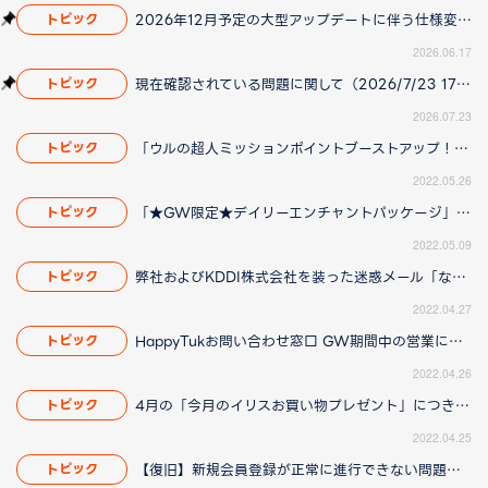
2026年12月予定の大型アップデートに伴う仕様変更のお知らせ
トピック
2026.06.17
現在確認されている問題に関して（2026/7/23 17:00更新）
トピック
2026.07.23
「ウルの超人ミッションポイントブーストアップ！」につきまして「ウルの超人ミッションポイントブーストアップ！」につきまして（2022/05/27 13:30更新）
トピック
2022.05.26
「★GW限定★デイリーエンチャントパッケージ」につきまして
トピック
2022.05.09
弊社およびKDDI株式会社を装った迷惑メール「なりすましメール」にご注意ください
トピック
2022.04.27
HappyTukお問い合わせ窓口 GW期間中の営業について
トピック
2022.04.26
4月の「今月のイリスお買い物プレゼント」につきまして
トピック
2022.04.25
【復旧】新規会員登録が正常に進行できない問題について
トピック