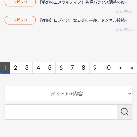
「夢幻のエメラルデイア」各種バランス調整のお知らせ
トピック
2025.06.26
【復旧】ログイン、ならびに一部チャンネル接続障害のお知らせ
トピック
2025.05.30
Next
N
1
2
3
4
5
6
7
8
9
10
>
»