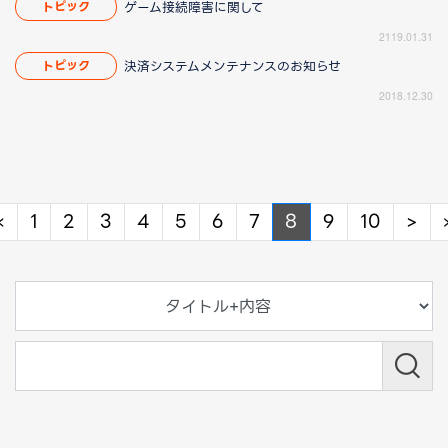
ゲーム接続障害に関して
トピック
2119.01.31
決済システムメンテナンスのお知らせ
トピック
2018.12.30
Previous
Ne
«
1
2
3
4
5
6
7
8
9
10
>