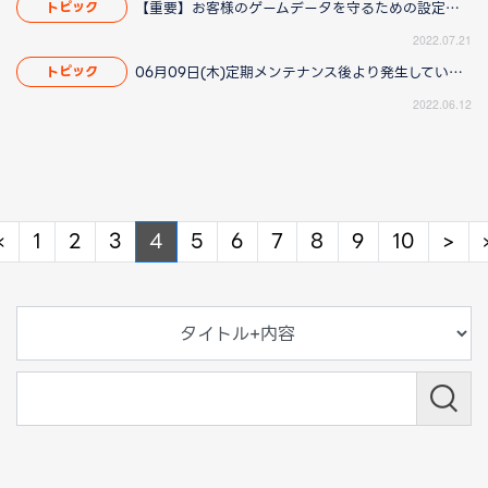
【重要】お客様のゲームデータを守るための設定について
トピック
2022.07.21
06月09日(木)定期メンテナンス後より発生している動作遅延につきまして（2022/06/16 14:00更新）
トピック
2022.06.12
Previous
Ne
«
1
2
3
4
5
6
7
8
9
10
>