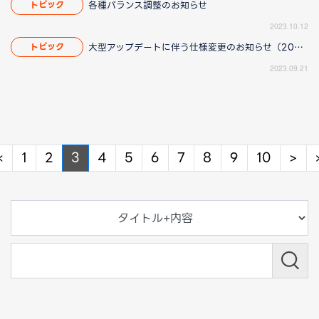
各種バランス調整のお知らせ
トピック
2023.10.12
大型アップデートに伴う仕様変更のお知らせ（2023/10/12 17:00更新）
トピック
2023.09.21
Previous
Ne
«
1
2
3
4
5
6
7
8
9
10
>