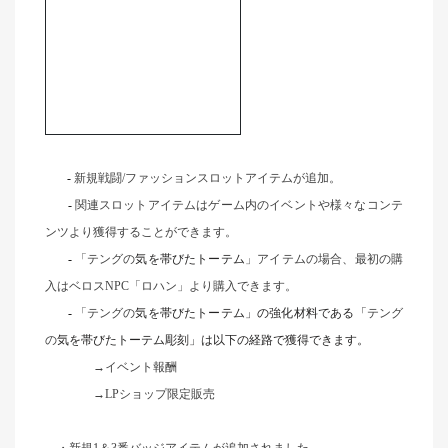
-
新規戦闘/ファッションスロットアイテムが追加。
-
関連スロットアイテムはゲーム内のイベントや様々なコンテ
ンツより獲得することができます。
-
「テングの
気を帯びたトーテム
」アイテムの場合、最初の購
入はベロスNPC「ロハン」より購入できます。
-
「テングの
気を帯びたトーテム」の強化材料である「
テング
の
気を帯びたトーテム彫刻」は以下の経路で獲得できます。
→イベント報酬
→LPショップ限定販売