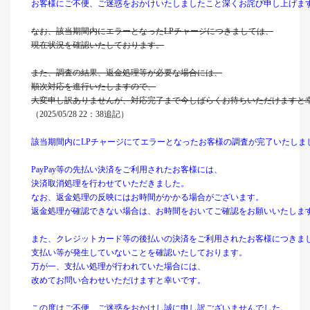
お客様にご不便、ご迷惑をおかけいたしましたこと深くお詫び申し上げま
なお、該当期間内にエラーとなったLPチャージにつきましては、
現在状況を確認いたしております。
また、調査の結果、返金処理等が必要な場合には、
順次対応を進行いたしますので、
大変申し訳ありませんが、対応完了まで今しばらくお待ちいただけますと
（2025/05/28 22：38追記）
該当期間内にLPチャージにてエラーとなったお客様の調査が完了いたしま
PayPay等の先払い決済をご利用されたお客様には、
決済取消処理を行わせていただきました。
なお、返金処理の反映にはお時間がかかる場合がございます。
返金処理が確認できない場合は、お時間をおいてご確認をお願いいたしま
また、クレジットカード等の後払いの決済をご利用されたお客様につきま
支払い等が発生していないことを確認いたしております。
万が一、支払い処理が行われていた場合には、
改めてお問い合わせいただけますと幸いです。
この度はご不便、ご迷惑をおかけし誠に申し訳ございませんでした。