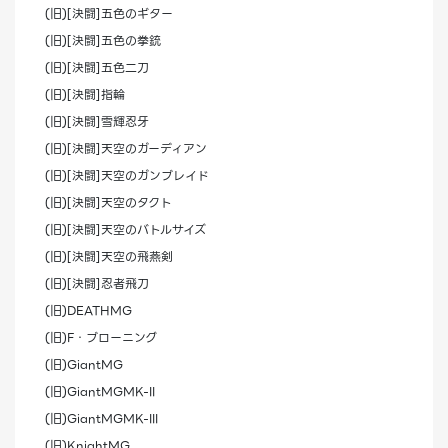
(旧)[決闘]五色のギター
(旧)[決闘]五色の拳銃
(旧)[決闘]五色二刀
(旧)[決闘]指輪
(旧)[決闘]雪輝忍牙
(旧)[決闘]天空のガーディアン
(旧)[決闘]天空のガンブレイド
(旧)[決闘]天空のタクト
(旧)[決闘]天空のバトルサイズ
(旧)[決闘]天空の飛燕剣
(旧)[決闘]忍者飛刀
(旧)DEATHMG
(旧)F・ブローニング
(旧)GiantMG
(旧)GiantMGMK-II
(旧)GiantMGMK-III
(旧)KnightMG