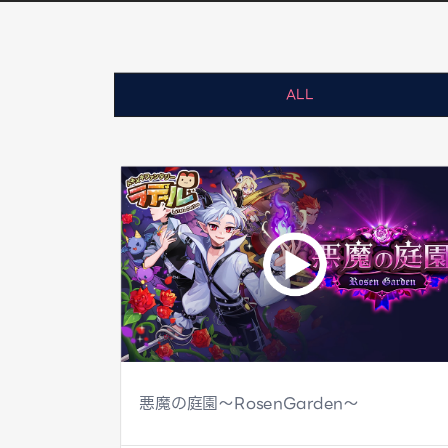
ALL
悪魔の庭園～RosenGarden～