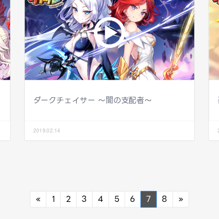
ダークチェイサー ～闇の支配者～
2019.02.14
Previous
Next
«
1
2
3
4
5
6
7
8
»