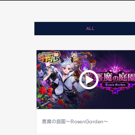
ALL
悪魔の庭園～RosenGarden～