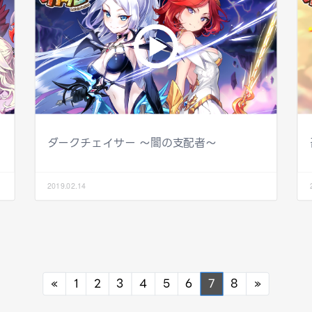
ダークチェイサー ～闇の支配者～
2019.02.14
Previous
Next
«
1
2
3
4
5
6
7
8
»