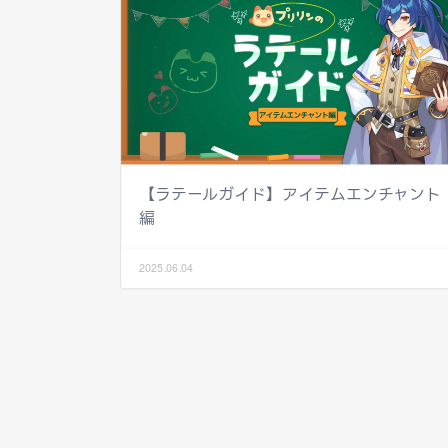
【ラテールガイド】アイテムエンチャント
編
2025.06.04