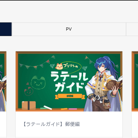
PV
【ラテールガイド】郵便編