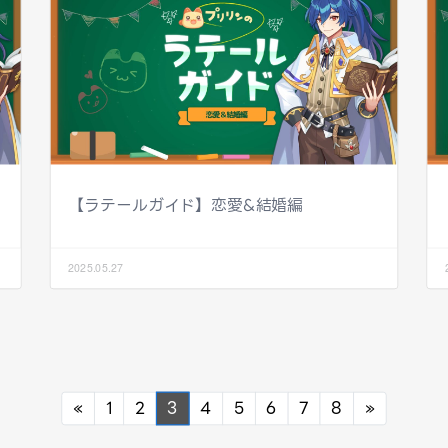
【ラテールガイド】恋愛&結婚編
2025.05.27
Previous
Next
«
1
2
3
4
5
6
7
8
»