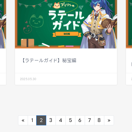
【ラテールガイド】秘宝編
2025.05.30
Previous
Next
«
1
2
3
4
5
6
7
8
»