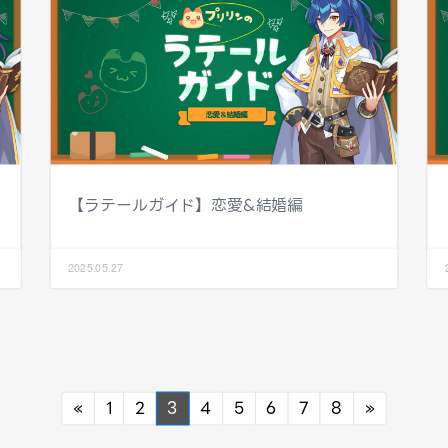
【ラテールガイド】恋愛&結婚編
2025.05.27
Previous
Next
«
1
2
3
4
5
6
7
8
»