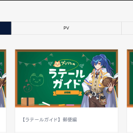
PV
【ラテールガイド】郵便編