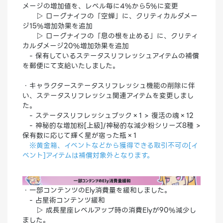
メージの増加値を、レベル毎に4%から5%に変更
▷ ローグナイフの「空蝉」に、クリティカルダメー
ジ15%増加効果を追加
▷ ローグナイフの「息の根を止める」に、クリティ
カルダメージ20%増加効果を追加
- 保有しているステータスリフレッシュアイテムの補償
を郵便にて支給いたしました。
・キャラクターステータスリフレッシュ機能の削除に伴
い、ステータスリフレッシュ関連アイテムを変更しまし
た。
- ステータスリフレッシュブック×1 > 復活の魂×12
- 神秘的な増加粉[上級]/神秘的な減少粉シリーズ8種 >
保有数に応じて輝く星が宿った瓶×1
※黄金箱、イベントなどから獲得できる取引不可の[イ
ベント]アイテムは補償対象外となります。
・一部コンテンツのEly消費量を緩和しました。
- 占星術コンテンツ緩和
▷ 成長星座レベルアップ時の消費Elyが90%減少し
ました。