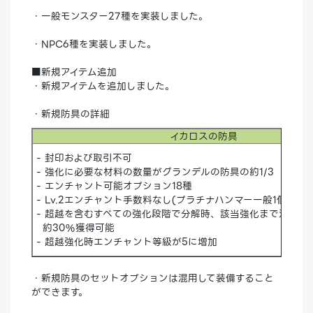
・一般モンスター27種を実装しました。
・NPC6種を実装しました。
■新規アイテム追加
・新規アイテムを追加しました。
・新規防具の詳細
イカロスの防具
- 封印および取引不可
- 強化に必要な材料の数量がグランデルの防具の約1/3
- エンチャント可能オプション18種
- Lv.2エンチャント手数料なし(プラチナハンマー一般1個、ス
- 超越を含むすべての強化段階で分解時、該当強化まで消費し
約30%獲得可能
- 超越強化時エンチャント等級が5に増加
・新規防具のセットオプションは混用して装備すること
ができます。