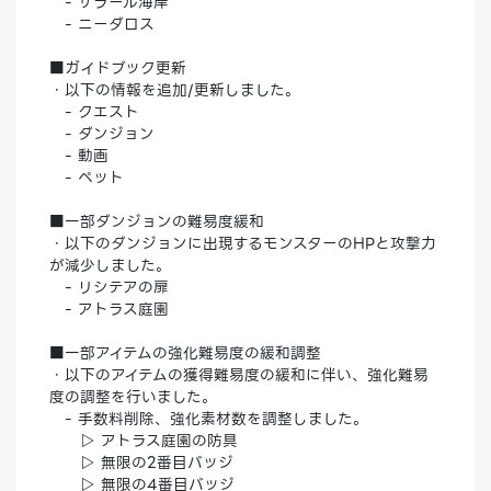
- サラール海岸
- ニーダロス
■ガイドブック更新
・以下の情報を追加/更新しました。
- クエスト
- ダンジョン
- 動画
- ペット
■一部ダンジョンの難易度緩和
・以下のダンジョンに出現するモンスターのHPと攻撃力
が減少しました。
- リシテアの扉
- アトラス庭園
■一部アイテムの強化難易度の緩和調整
・以下のアイテムの獲得難易度の緩和に伴い、強化難易
度の調整を行いました。
- 手数料削除、強化素材数を調整しました。
▷ アトラス庭園の防具
▷ 無限の2番目バッジ
▷ 無限の4番目バッジ