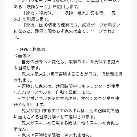
- ホロウルーラーはSPの代わりに、職業専用ゲージで
ある「妖術ゲージ」を使用します。
- 「妖術：物真似」、「妖術：飛天」使用時、「鬼
火」を消費します。
- 「鬼火」は10個まで保有でき、妖術ゲージが満タン
になると、残量に関わらず鬼火は全てチャージされま
す。
・妖術：物真似
＜画像＞
- 自分の分身へと変化し、攻撃スキルを真似する鬼火
を召喚します。
- 鬼火は最大2つまで召喚することができ、15秒間維持
されます。
- 召喚した鬼火は、効果時間中にキャラクターが使用
したバットスキルを、自動で真似します。
- コンボスキルを使用する場合、すべてのコンボを連
続で使用します。
- 鬼火が使用するすべてのスキルは、別の召喚能力値
に適用される召喚打撃として適用されます。
- 鬼火がスキルを使用する間は、他のスキルを真似し
ません。
- 鬼火は召喚物制限数に含まれません。