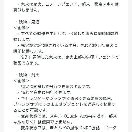
- 鬼火は鬼火、コア、レジェンド、超人、秘宝スキルは
真似しません。
・妖術：鬼道
＜画像＞
- すべての動作を中止して、召喚した鬼火に即時瞬間移
動します。
- 鬼火が2つ召喚されている場合、先に召喚した鬼火に
瞬間移動します。
※先に召喚した鬼火は、鬼火上部の矢印エフェクトで
確認できます。
・妖術：飛天
＜画像＞
- 鬼火に変身して飛行できるスキルです。
- 15秒間自由に飛行できます。
- キャラクターがジャンプで通過できる地形の場合、
ジャンプせずにそのままオブジェクトを通過して移動す
ることが可能です。
- 変身状態では、スキル（Quick_Activeなどの一部ス
キルを除く）は使用できません。
- 変身状態では、ほとんどの操作（NPC会話、ポータ