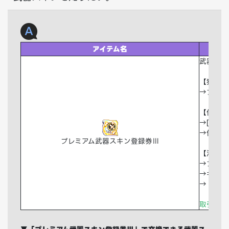
アイテム名
武器スキ
【獲得方
→プレミ
【使用方
→[メニ
→使用期
プレミアム武器スキン登録券Ⅲ
【注意事
→ファッ
→キャラ
→「盾」
取引：