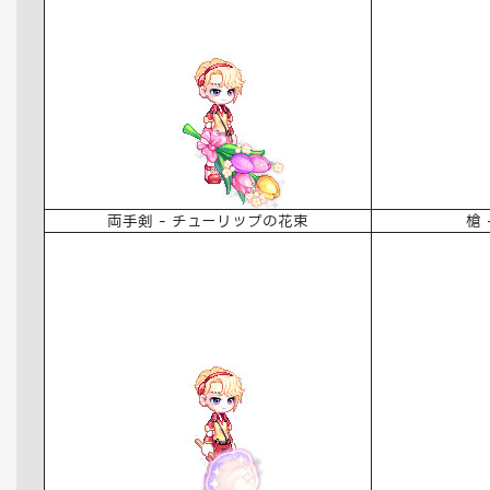
両手剣 - チューリップの花束
槍