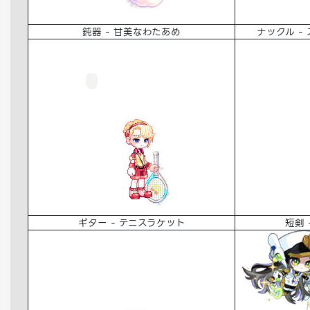
鈍器 - 甘美なわたあめ
ナックル -
ギター - テニスラケット
短剣 