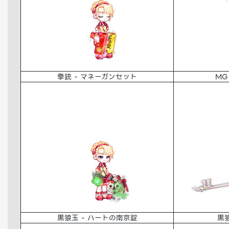
拳銃 - マネーガンセット
MG
黒狼玉 - ハートの南京錠
黒