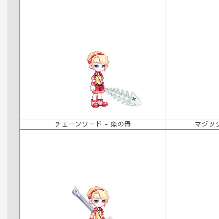
チェーンソード - 魚の骨
マジック