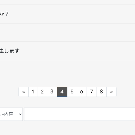
か？
発生します
Previous
Next
«
1
2
3
4
5
6
7
8
»