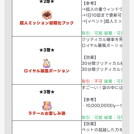
★2等★
【参考】
→超人の書ウィンドウのミ
→1日10回まで更新可能
→[イベント]超人ミッショ
超人ミッション初期化ブック
取引：可能 破棄：可能 倉
クリティカル確率を飛躍的
ロイヤル暴風ポーション
★3等★
【効果】
30分間クリティカル確率+1
30分間クリティカルダメー
ロイヤル暴風ポーション
取引：不可
破棄：可能 倉
すごーい！袋の中にはEly
★3等★
【参考】
・10,000,000Ely～150
ラテールお楽しみ袋
取引：可能 破棄：可能 倉
【効果】
ペットの超越した力を呼び