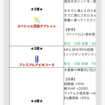
潜在力ポイントを一度に満
★3等★
※すでに満たされた潜在力
すでに満たされたポイント
慎重に使ってください
スペシャル覚醒タブレット
【参考】
・[ペット(L)>潜在能力]
取引：可能 破棄：可能 倉
★3等★
HPとSPを90％回復
(インスタンスダンジョンで
取引：可能 破棄：可能 倉
プレミアムアビオコーラ
大富豪の精霊石(1日)が獲
【効果】
経験値 +10％
最大HP +2000
アイテムの発生率 +40％
Ely獲得率 +50%
★4等★