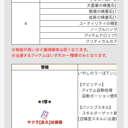
大富豪の精霊石(1日)
戦場の精霊石(1日)交
成長の精霊石(1日)交
4
ユーティリティの精霊石(1
ノーブルハンマー交
アイテムドロップ率100
クリティカルのアロマ
※等級が高いほど獲得確率は低くなります。
※当選するアイテムはいずれか一種類のみとなります。
等級
いやしのうーぱてぃしぇ！
【アビリティ】
・アイテム自動拾得
・自動ポーション使用
★1等★
【パッシブスキル】
・スキルターゲット数+1
(召喚型スキルには適用され
サクラ[永久]分譲券