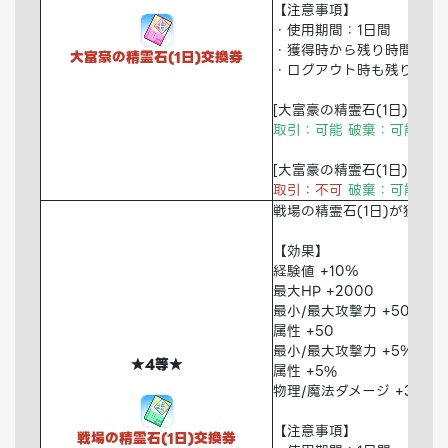
【注意事項】
・使用期間：1日間
・獲得時から残り時間を消
大富豪の精霊石(1日)交換券
・ログアウト時も残り時間
[大富豪の精霊石(1日)交換券
取引：可能 破棄：可能 倉
[大富豪の精霊石(1日)]
取引：不可
破棄：可能 倉
戦場の精霊石(1日)が獲得
【効果】
経験値 +10％
最大HP +2000
最小/最大攻撃力 +50
属性 +50
最小/最大攻撃力 +5％
★4等★
属性 +5%
物理/魔法ダメージ +3000
【注意事項】
戦場の精霊石(1日)交換券