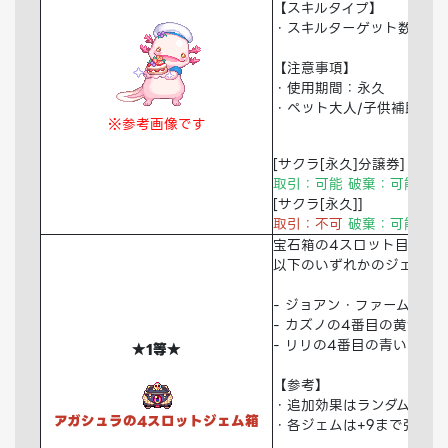
【スキルタイプ】
・スキルターゲット数A
【注意事項】
・使用期間：永久
・ペット大人/子供補助剤
※参考画像です
[サクラ[永久]分譲券]
取引：可能 破棄：可能 倉
[サクラ[永久]]
取引：不可
破棄：可能 倉
宝石箱の4スロット目に装
以下のいずれかのジェムが
- ジョアン・ファームの4
- カズノの4番目の黄色い
- リリの4番目の青いジェ
★1等★
【参考】
・追加効果はランダム発生
アガシュラの4スロットジェム箱
・各ジェムは+9まで強化可