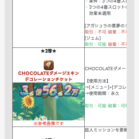
・条件：3つの4番スロッ
・3つの4番スロットのうち
効果未適用
[アガシュラの悪夢のジェム
取引：不可 破棄：不可
倉
[ジェム]
取引：可能
破棄：不可
倉
★2等★
CHOCOLATEダメージ
CHOCOLATEダメージスキン
デコレーションチケット
【使用方法】
→[メニュー]>[デコレーシ
→使用期間：永久
取引：可能 破棄：可能 倉
※参考画像です
超人ミッションを更新する