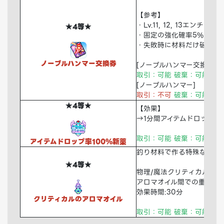
【参考】
・Lv.11, 12, 13エンチャ
★4等★
・固定の強化確率5%
・失敗時に材料だけ破壊
ノーブルハンマー交換券
[ノーブルハンマー交換券]
取引：可能 破棄：可能 倉
[ノーブルハンマー]
取引：不可
破棄：可能
倉
★4等★
【効果】
→1分間アイテムドロップ率
取引：可能 破棄：可能 倉
アイテムドロップ率100%新薬
釣り材料で作る特殊なアロ
★4等★
物理/魔法クリティカル ダメ
アロマオイル間での重複使
効果時間:30分
クリティカルのアロマオイル
取引：可能 破棄：可能 倉