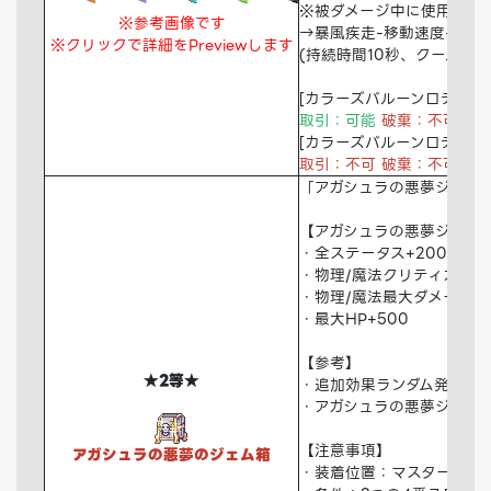
※被ダメージ中に使用可能
※参考画像です
→暴風疾走-移動速度+100
※クリックで詳細をPreviewします
(持続時間10秒、クールタイ
[カラーズバルーンロデオ分
取引：可能
破棄：不可
倉
[カラーズバルーンロデオ]
取引：不可 破棄：不可
倉
「アガシュラの悪夢ジェム
【アガシュラの悪夢ジェム
・全ステータス+200
・物理/魔法クリティカルダ
・物理/魔法最大ダメージ+1
・最大HP+500
【参考】
★2等★
・追加効果ランダム発生
・アガシュラの悪夢ジェムは
【注意事項】
アガシュラの悪夢のジェム箱
・装着位置：マスタースロ