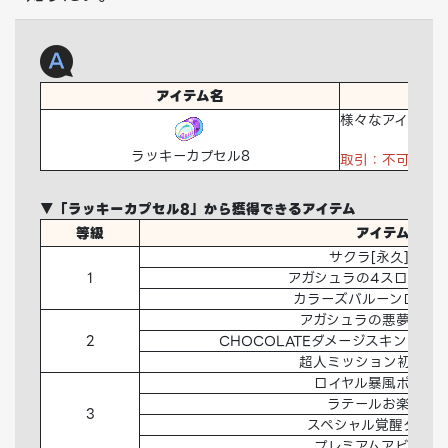
アイテム名
様々なアイテム
ラッキーカプセル8
取引：不可 破棄
▼「ラッキーカプセル8」から獲得できるアイテム
等級
アイテム名
サクラ[永久]分譲
1
アガシュラの4スロット
カラーズバルーンロデオ
アガシュラの悪夢のジ
2
CHOCOLATEダメージスキンデコ
超人ミッション初期化
ロイヤル暴風ポーシ
ラテールお楽しみ
3
スペシャル覚醒タブレ
プレミアムアビオコ