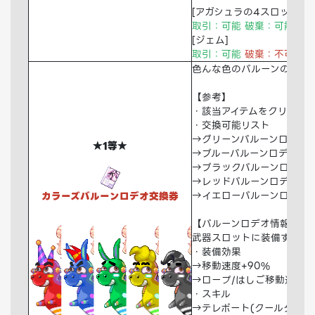
[アガシュラの4スロットジ
取引：可能 破棄：可能 倉
[ジェム]
取引：可能
破棄：不可
倉
色んな色のバルーンのいず
【参考】
・該当アイテムをクリック
・交換可能リスト
→グリーンバルーンロデオ
★1等★
→ブルーバルーンロデオ
→ブラックバルーンロデオ
→レッドバルーンロデオ
→イエローバルーンロデオ
カラーズバルーンロデオ交換券
【バルーンロデオ情報】
武器スロットに装備するア
・装備効果
→移動速度+90%
→ロープ/はしご移動速度+1
・スキル
→テレポート(クールタイム: