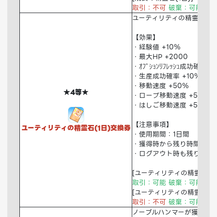
取引：不可
破棄：可能 倉
ユーティリティの精霊石(1
【効果】
・経験値 +10％
・最大HP +2000
・ｵﾌﾟｼｮﾝﾘﾌﾚｯｼｭ成功確率 +
・生産成功確率 +10％
・移動速度 +50％
★4等★
・ロープ移動速度 +50％
・はしご移動速度 +50％
【注意事項】
ユーティリティの精霊石(1日)交換券
・使用期間：1日間
・獲得時から残り時間を消
・ログアウト時も残り時間
[ユーティリティの精霊石(1
取引：可能 破棄：可能 倉
[ユーティリティの精霊石(1日
取引：不可
破棄：可能 倉
ノーブルハンマーが獲得で