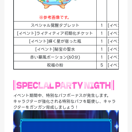
※参考画像です。
スペシャル覚醒タブレット
1
[イベント]A
[イベント]ライティティア初期化チケット
1
[イベント]A
[イベント]輝く星が宿った瓶
1
[イベント]A
[イベント]秘宝の聖水
1
[イベント]A
赤い暴風ポーション(60分)
1
[イベント]A
祝福の粉
5
[イベント]A
イベント期間中、特別なバフボーナスが発生します。
キャラクターが強化される特別なバフを駆使し、キャラ
クターをガンガン育成しましょう！