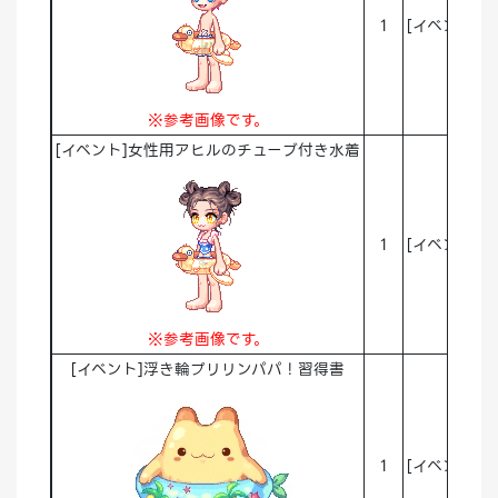
1
[イベント]A
※参考画像です。
[イベント]女性用アヒルのチューブ付き水着
1
[イベント]A
※参考画像です。
[イベント]浮き輪プリリンパパ！習得書
1
[イベント]A