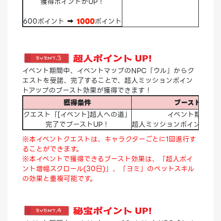
獲得ポイントがUP！
600ポイント ➡
1000
ポイント
イベント期間中、イベントマップのNPC「ウル」からク
エストを受諾、完了することで、超人ミッションポイン
トアップのブースト効果が獲得できます！
獲得条件
ブースト効果
クエスト「[イベント]超人への道」
イベント期間中
完了でブーストUP！
超人ミッションポイント
10
※本イベントクエストは、キャラクターごとに1回進行す
ることができます。
※本イベントで獲得できるブースト効果は、「超人ポイ
ント増幅スクロール(30日)」、「ヨミ」のペットスキル
の効果と重複可能です。