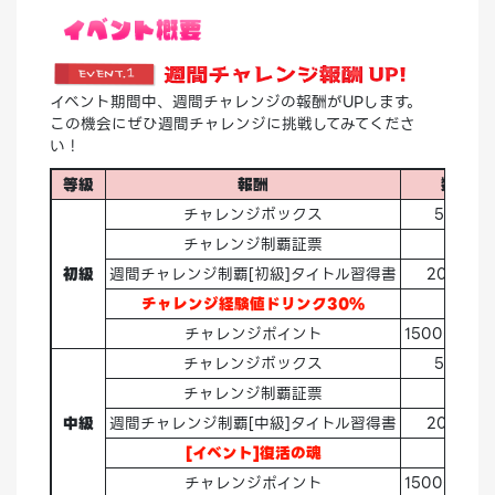
イベント期間中、週間チャレンジの報酬がUPします。
この機会にぜひ週間チャレンジに挑戦してみてくださ
い！
等級
報酬
数量
チャレンジボックス
5→
10
チャレンジ制覇証票
1
初級
週間チャレンジ制覇[初級]タイトル習得書
20→
50
チャレンジ経験値ドリンク30%
2
チャレンジポイント
1500→
3,0
チャレンジボックス
5→
10
チャレンジ制覇証票
1
中級
週間チャレンジ制覇[中級]タイトル習得書
20→
50
[イベント]復活の魂
5
チャレンジポイント
1500→
3,0