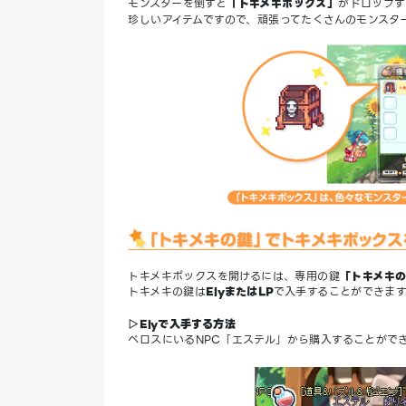
モンスターを倒すと
「トキメキボックス」
がドロップす
珍しいアイテムですので、頑張ってたくさんのモンスタ
トキメキボックスを開けるには、専用の鍵
「トキメキ
トキメキの鍵は
ElyまたはLP
で入手することができます
▷Elyで入手する方法
ベロスにいるNPC「エステル」から購入することがで