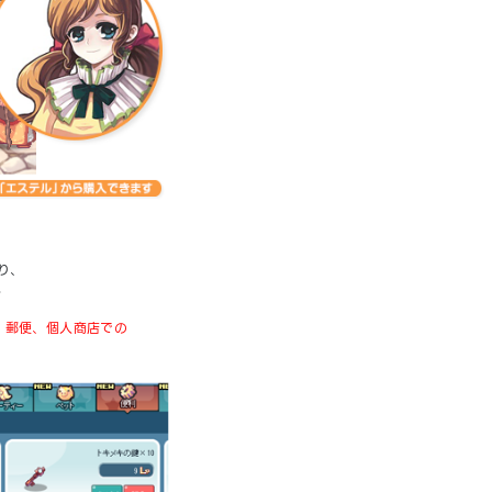
り、
。
、郵便、個人商店での