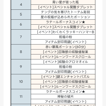
青い星が宿った瓶
10
4
[イベント]スペシャル覚醒タブレット
1
テングの気を帯びたトーテム彫刻
50
5
星の祝福が込められたポーション
1
ラテールボーナスコイン★
20
6
[イベント]スペシャル覚醒タブレット
1
[イベント]わくわくラッキーハンマーB
20
7
祝福の粉
30
アイテム封印用鍵(イベント)
1
赤い暴風ポーション(60分)
1
8
[イベント]召喚獣の経験値秘薬
1
[イベント]ルーンワードスクロール
1
[イベント]経験のアロマオイル
5
9
祝福の粉
30
アイテム封印用鍵(イベント)
1
[イベント]鍵エンチャントパズル
1
10
[イベント]召喚獣の経験値秘薬
1
[イベント]ルーンワードスクロール
1
ラテールボーナスコイン★
20
11
神秘の破片
50
アイテム封印用鍵(イベント)
1