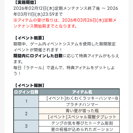
【実施期間】
2026年02月12日(木)定期メンテナンス終了後 ～ 2026
年03月11日(水)23:59まで
※アイテムの受け取りは、2026年03月26日(木)定期メ
ンテナンス開始前までとなります。
【イベント概要】
期間中、ゲーム内イベントシステムを使用した期間限定
イベントが開催されます！
期間内にログインした日数
に応じて特典アイテムがもらえ
ます。
毎日『ラテール』で遊んで、特典アイテムをゲットしよ
う！
【イベント報酬】
ログイン日数
アイテム名
数
[イベント]わくわくラッキーハンマーB
20
1
プラチナハンマー
1
青い星が宿った瓶
10
2
[イベント]スペシャル覚醒タブレット
1
テングの気を帯びたトーテム彫刻
50
3
星の祝福が込められたポーション
1