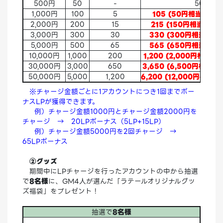
500円
50
-
50
1,000円
100
5
105 (50円相当のボ
2,000円
200
15
215 (150円相当のボ
3,000円
300
30
330 (300円相当のボ
5,000円
500
65
565 (650円相当のボ
10,000円
1,000
200
1,200 (2,000円相当
30,000円
3,000
650
3,650 (6,500円相当
50,000円
5,000
1,200
6,200 (12,000円相当
※チャージ金額ごとに1アカウントにつき1回までボー
ナスLPが獲得できます。
例）チャージ金額1000円とチャージ金額2000円を
チャージ → 20LPボーナス（5LP+15LP）
例）チャージ金額5000円を2回チャージ →
65LPボーナス
②グッズ
期間中にLPチャージを行ったアカウントの中から抽選
で
8名様
に、GM4人が選んだ「ラテールオリジナルグッ
ズ福袋」をプレゼント！
抽選で
8名様