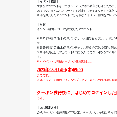
【イベント概要】
大切なアカウントをアカウントハック等の被害から守るために
OTP（ワンタイムパスワード）を設定してセキュリティを強化
条件を満たしたアカウントにはもれなくイベント報酬をプレゼ
【対象】
イベント期間中にOTPを設定したアカウント
※2025年08月07日(木)定期メンテナンス開始前までに、すで
す。
※2025年08月07日(木)定期メンテナンス時点でOTPの設定
※条件を満たしたアカウント1つにつき1つのクーポンを2025年0
す。
※本イベントの報酬クーポンの
使用期間は、
2025年08月14日(木)09:00
までです。
※本イベントの報酬アイテムのプレゼント袋からの受け取り期
クーポン獲得後に、はじめてログインした
です。
【OTP設定方法】
公式ページの「登録情報>OTP設定」ページより、手順にそっ