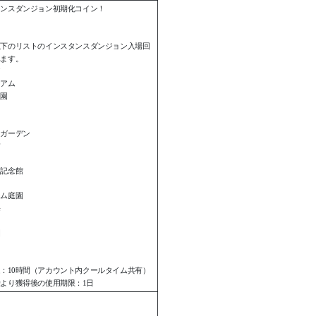
タンスダンジョン初期化コイン！
以下のリストのインスタンスダンジョン入場回
れます。
ア
シアム
庭園
コガーデン
樹
ド記念館
ーム庭園
海
園
：10時間（アカウント内クールタイム共有）
より獲得後の使用期限：1日