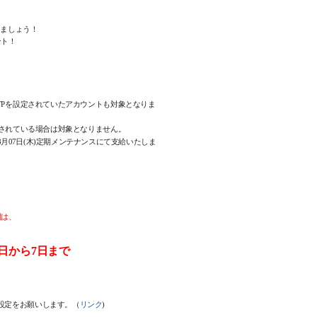
、
しましょう！
ント！
にOTPを設定されていたアカウントも対象となりま
を解除されている場合は対象となりません。
8月07日(木)定期メンテナンスにて支給いたしま
間は、
日から7日まで
て設定をお願いします。（
リンク
)