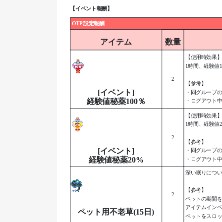
【イベント報酬】
OTP 設定報酬
アイテム
数量
【使用時効果
1時間、経験値1
2
【参考】
[イベント]
・同グループ
経験値秘薬100％
・ログアウト
【使用時効果
1時間、経験値2
2
【参考】
[イベント]
・同グループ
経験値秘薬20%
・ログアウト
深い眠りにつ
【参考】
2
ペットの期間を
アイテムインベ
ペット用不老草(15日)
ペットをスロ