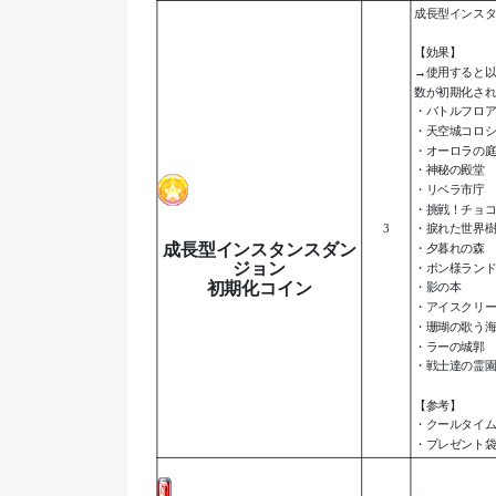
成長型インス
【効果】
→使用すると
数が初期化さ
・バトルフロ
・天空城コロ
・オーロラの
・神秘の殿堂
・リベラ市庁
・挑戦！チョ
3
・捩れた世界
成長型インスタンスダン
・夕暮れの森
ジョン
・ボン様ラン
初期化コイン
・影の本
・アイスクリ
・珊瑚の歌う
・ラーの城郭
・戦士達の霊
【参考】
・クールタイム
・プレゼント袋