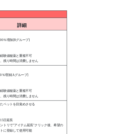
詳細
】
00％増加[Bグループ]
の経験値秘薬と重複不可
中、残り時間は消費しません
】
0％増加[Aグループ]
の経験値秘薬と重複不可
中、残り時間は消費しません
いたペットを目覚めさせる
15日延長
ントリで"アイテム延長"クリック後、希望の
ットに登録して使用可能