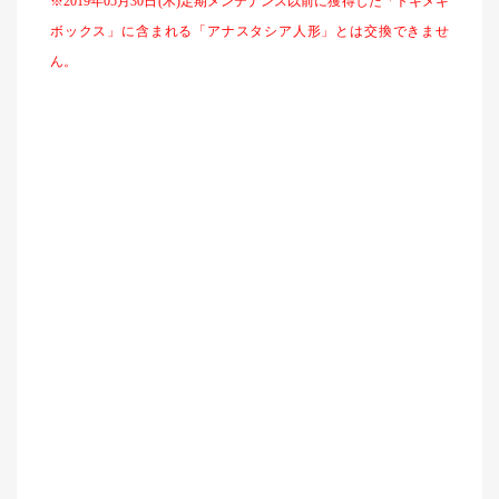
※
2019
年
05
月
30
日
(
木
)
定期メンテナンス以前に獲得した「トキメキ
ボックス」に含まれる「アナスタシア人形」とは交換できませ
ん。