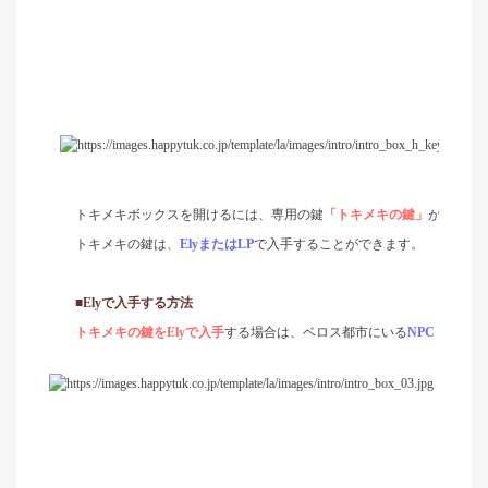
トキメキボックスを開けるには、専用の鍵
「トキメキの鍵」
が必要で
トキメキの鍵は、
Ely
または
LP
で入手することができます。
■Ely
で入手する方法
トキメキの鍵を
Ely
で入手
する場合は、ベロス都市にいる
NPC
「エステ