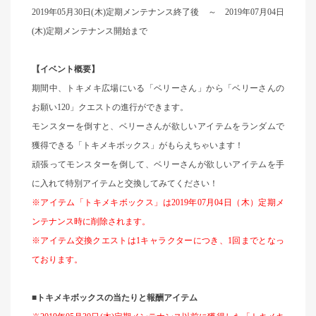
2019
年
05
月
30
日
(
木
)
定期メンテナンス終了後 ～
2019
年
07
月04
日
(
木
)
定期メンテナンス開始まで
【イベント概要】
期間中、トキメキ広場にいる「ベリーさん」から「ベリーさんの
お願い
120
」クエストの進行ができます。
モンスターを倒すと、ベリーさんが欲しいアイテムをランダムで
獲得できる「トキメキボックス」がもらえちゃいます！
頑張ってモンスターを倒して、ベリーさんが欲しいアイテムを手
に入れて特別アイテムと交換してみてください！
※アイテム「トキメキボックス」は
2019
年
07
月04
日（木）定期メ
ンテナンス時に削除されます。
※アイテム交換クエストは
1
キャラクターにつき、
1
回までとなっ
ております。
■
トキメキボックスの当たりと報酬アイテム