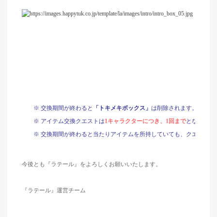
※
交換期間が終わると
「トキメキボックス」
は削除されます。
※
アイテム交換クエストは
1
キャラクターにつき、
1
回まで
となってお
※
交換期間が終わると当たりアイテムを所持していても、クエストが
今後とも『ラテール』をよろしくお願いいたします。
『ラテール』運営チーム